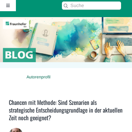
Zum
Suche
Toggle
Inhalt
nach:
Navigation
springen
Startseite
Über diesen Blog
Kontakt
Autorenprofil
Kommentarrichtlinie
RSS
Chancen mit Methode: Sind Szenarien als
strategische Entscheidungsgrundlage in der aktuellen
Zeit noch geeignet?
Fraunhofer IAO ↗