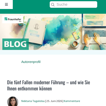
Zum
Suche
Toggle
Inhalt
nach:
Navigation
springen
Startseite
Über diesen Blog
Kontakt
Autorenprofil
Kommentarrichtlinie
RSS
Die fünf Fallen moderner Führung – und wie Sie
Ihnen entkommen können
Fraunhofer IAO ↗
Nektaria Tagalidou
| 25. Juni 2026 |
Kommentare