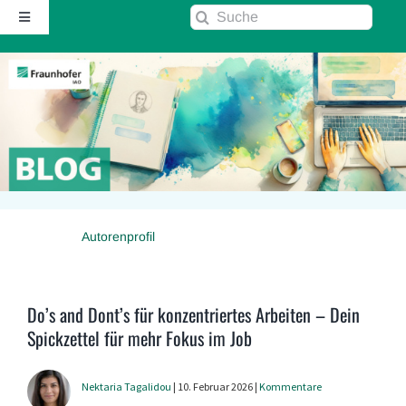
Zum
Suche
Toggle
Inhalt
nach:
Navigation
springen
Startseite
Über diesen Blog
Kontakt
Autorenprofil
Kommentarrichtlinie
RSS
Do’s and Dont’s für konzentriertes Arbeiten – Dein
Spickzettel für mehr Fokus im Job
Fraunhofer IAO ↗
Nektaria Tagalidou
| 10. Februar 2026 |
Kommentare