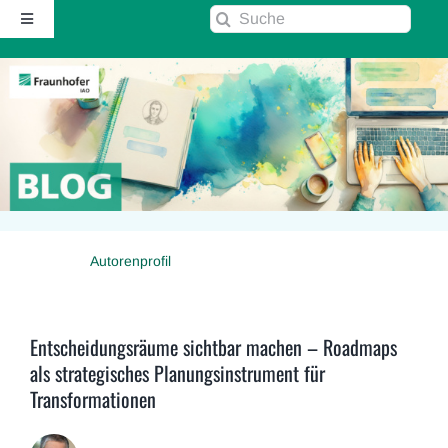
Zum
Suche
Toggle
Inhalt
nach:
Navigation
springen
Startseite
Über diesen Blog
Kontakt
Autorenprofil
Kommentarrichtlinie
RSS
Entscheidungsräume sichtbar machen – Roadmaps
als strategisches Planungsinstrument für
Transformationen
Fraunhofer IAO ↗