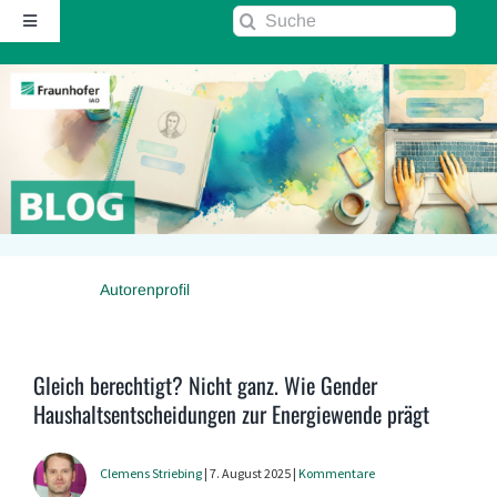
Zum
Suche
Toggle
Inhalt
nach:
Navigation
springen
Startseite
Über diesen Blog
Kontakt
Autorenprofil
Kommentarrichtlinie
RSS
Gleich berechtigt? Nicht ganz. Wie Gender
Haushaltsentscheidungen zur Energiewende prägt
Fraunhofer IAO ↗
Clemens Striebing
| 7. August 2025 |
Kommentare