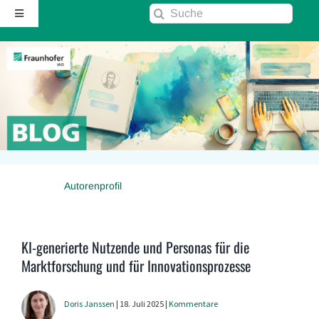
Zum
Suche
Toggle
Inhalt
nach:
Navigation
springen
Startseite
Über diesen Blog
Kontakt
Autorenprofil
Kommentarrichtlinie
RSS
KI-generierte Nutzende und Personas für die
Marktforschung und für Innovationsprozesse
Fraunhofer IAO ↗
Doris Janssen
| 18. Juli 2025 |
Kommentare