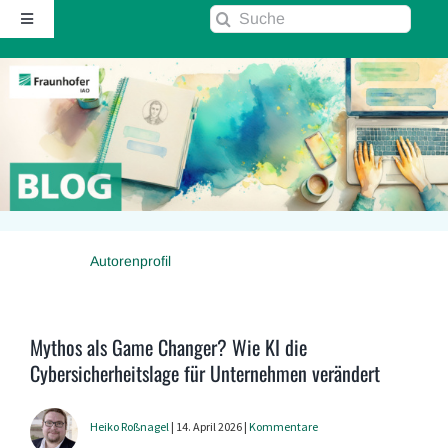
Zum
Suche
Toggle
Inhalt
nach:
Navigation
springen
Startseite
Über diesen Blog
Kontakt
Autorenprofil
Kommentarrichtlinie
RSS
Mythos als Game Changer? Wie KI die
Cybersicherheitslage für Unternehmen verändert
Fraunhofer IAO ↗
Heiko Roßnagel
| 14. April 2026 |
Kommentare