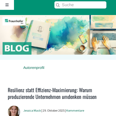
Zum
Suche
Toggle
Inhalt
nach:
Navigation
springen
Startseite
Über diesen Blog
Kontakt
Autorenprofil
Kommentarrichtlinie
RSS
Resilienz statt Effizienz-Maximierung: Warum
produzierende Unternehmen umdenken müssen
Fraunhofer IAO ↗
Jessica Mack
| 29. Oktober 2025 |
Kommentare