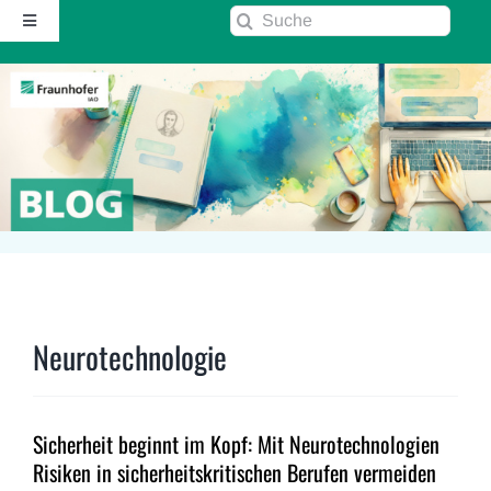
Zum
Suche
Toggle
Inhalt
nach:
Navigation
springen
Startseite
Über diesen Blog
Kontakt
Kommentarrichtlinie
Neurotechnologie
RSS
Sicherheit beginnt im Kopf: Mit Neurotechnologien
Fraunhofer IAO ↗
Risiken in sicherheitskritischen Berufen vermeiden