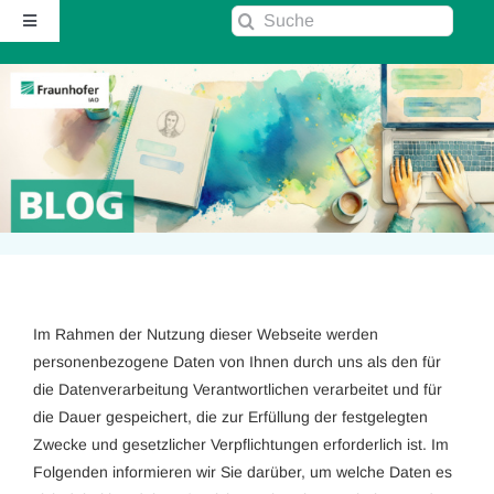
Zum
Suche
Toggle
Inhalt
nach:
Navigation
springen
Startseite
Über diesen Blog
Kontakt
Kommentarrichtlinie
Im Rahmen der Nutzung dieser Webseite werden
personenbezogene Daten von Ihnen durch uns als den für
RSS
die Datenverarbeitung Verantwortlichen verarbeitet und für
die Dauer gespeichert, die zur Erfüllung der festgelegten
Fraunhofer IAO ↗
Zwecke und gesetzlicher Verpflichtungen erforderlich ist. Im
Folgenden informieren wir Sie darüber, um welche Daten es