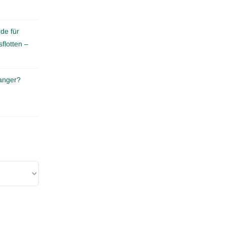
de für
flotten –
anger?