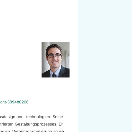
necht-5894b0206
onsdesign und -technologien. Seine
rierten Gestaltungsprozesses. Er
nologien, Webprogrammierung sowie