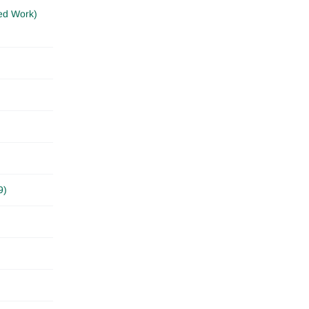
ed Work)
9)