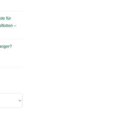
de für
flotten –
anger?