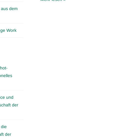
n aus dem
edge Work
hot-
onelles
ice und
schaft der
 die
ft der