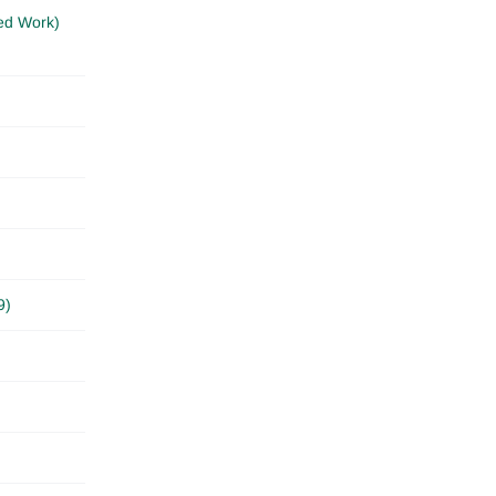
ed Work)
9)