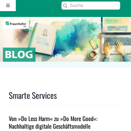
Zum
Suche
Toggle
Inhalt
nach:
Navigation
springen
Startseite
Über diesen Blog
Kontakt
Kommentarrichtlinie
Smarte Services
RSS
Von »Do Less Harm« zu »Do More Good«:
Fraunhofer IAO ↗
Nachhaltige digitale Geschäftsmodelle