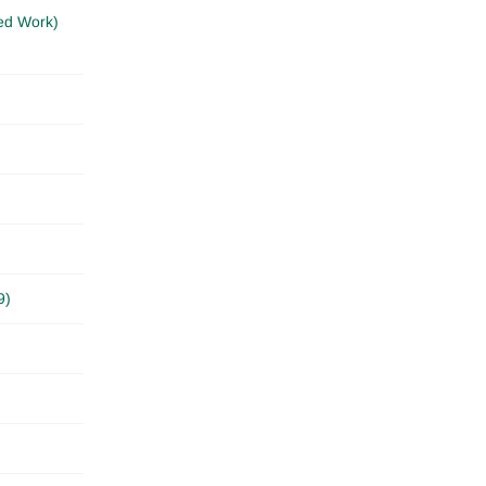
ed Work)
9)