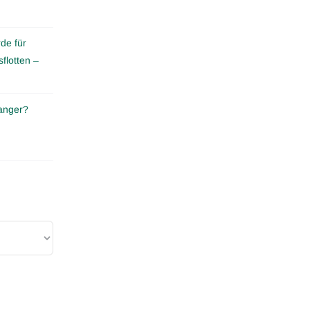
de für
flotten –
anger?