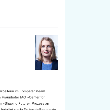
itarbeiterin im Kompetenzteam
 Fraunhofer IAO »Center for
im »Shaping Future« Prozess an
eteiligt sowie für Ausstellungstexte,