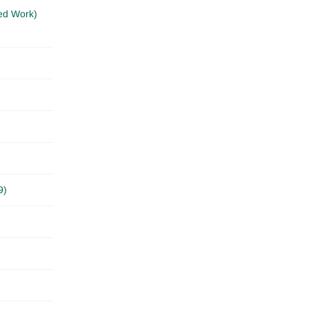
ed Work)
9)