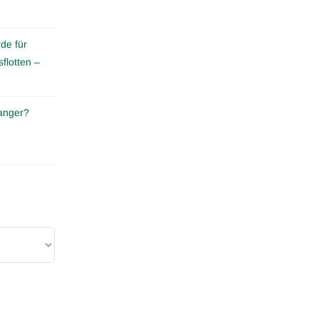
de für
flotten –
anger?