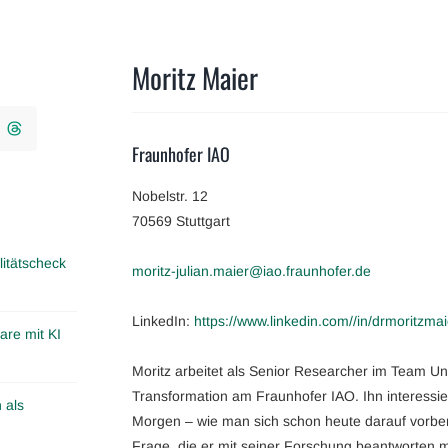
Moritz Maier
Fraunhofer IAO
Nobelstr. 12
70569 Stuttgart
itätscheck
moritz-julian.maier@iao.fraunhofer.de
LinkedIn:
https://www.linkedin.com//in/drmoritzmai
are mit KI
Moritz arbeitet als Senior Researcher im Team U
Transformation am Fraunhofer IAO. Ihn interessie
 als
Morgen – wie man sich schon heute darauf vorbere
Frage, die er mit seiner Forschung beantworten 