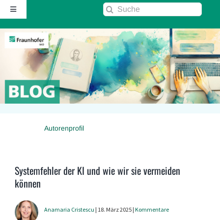
Zum
Suche
Toggle
Inhalt
nach:
Navigation
springen
Startseite
Über diesen Blog
Kontakt
Autorenprofil
Kommentarrichtlinie
RSS
Systemfehler der KI und wie wir sie vermeiden
können
Fraunhofer IAO ↗
Anamaria Cristescu
| 18. März 2025 |
Kommentare