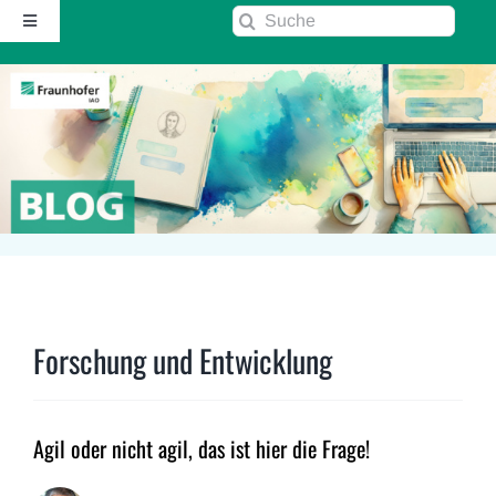
Zum
Suche
Toggle
Inhalt
nach:
Navigation
springen
Startseite
Über diesen Blog
Kontakt
Kommentarrichtlinie
Forschung und Entwicklung
RSS
Agil oder nicht agil, das ist hier die Frage!
Fraunhofer IAO ↗