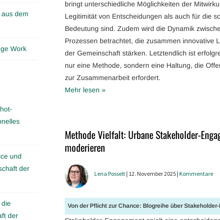
bringt unterschiedliche Möglichkeiten der Mitwirku
n aus dem
Legitimität von Entscheidungen als auch für die 
Bedeutung sind. Zudem wird die Dynamik zwisch
Prozessen betrachtet, die zusammen innovative 
edge Work
der Gemeinschaft stärken. Letztendlich ist erfol
nur eine Methode, sondern eine Haltung, die Offen
zur Zusammenarbeit erfordert.
Mehr lesen »
hot-
onelles
Methode Vielfalt: Urbane Stakeholder-Eng
moderieren
ice und
schaft der
Lena Posselt
| 12. November 2025 |
Kommentare
 die
Von der Pflicht zur Chance: Blogreihe über Stakeholde
ft der