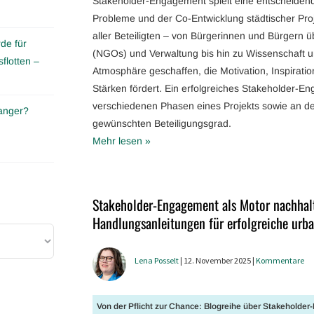
Stakeholder-Engagement spielt eine entscheidend
Probleme und der Co-Entwicklung städtischer Proj
aller Beteiligten – von Bürgerinnen und Bürgern 
de für
(NGOs) und Verwaltung bis hin zu Wissenschaft 
flotten –
Atmosphäre geschaffen, die Motivation, Inspiratio
Stärken fördert. Ein erfolgreiches Stakeholder-En
verschiedenen Phasen eines Projekts sowie an d
anger?
gewünschten Beteiligungsgrad.
Mehr lesen »
Stakeholder-Engagement als Motor nachhalt
Handlungsanleitungen für erfolgreiche urb
Lena Posselt
| 12. November 2025 |
Kommentare
Von der Pflicht zur Chance: Blogreihe über Stakeholde