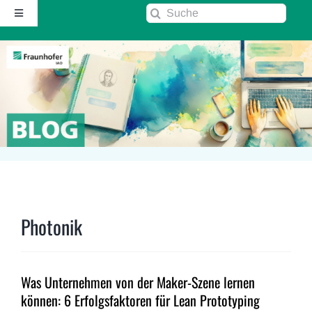
Zum
Suche
Toggle
Inhalt
nach:
Navigation
springen
Startseite
Über diesen Blog
Kontakt
Kommentarrichtlinie
Photonik
RSS
Was Unternehmen von der Maker-Szene lernen
Fraunhofer IAO ↗
können: 6 Erfolgsfaktoren für Lean Prototyping