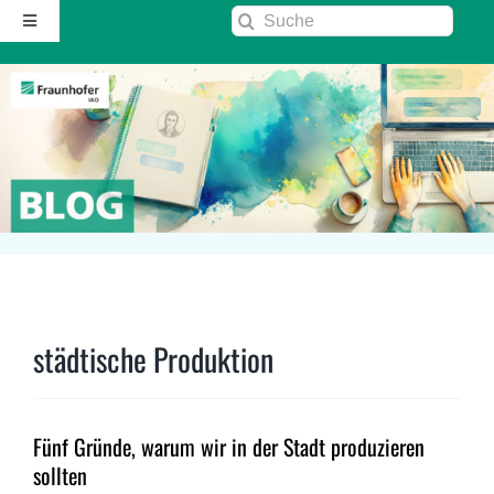
Zum
Suche
Toggle
Inhalt
nach:
Navigation
springen
Startseite
Über diesen Blog
Kontakt
Kommentarrichtlinie
städtische Produktion
RSS
Fünf Gründe, warum wir in der Stadt produzieren
Fraunhofer IAO ↗
sollten