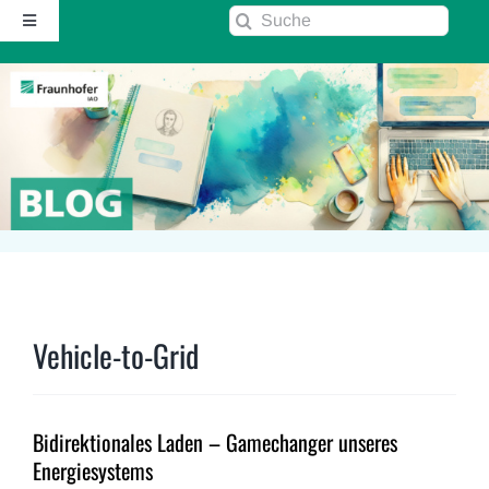
Zum
Suche
Toggle
Inhalt
nach:
Navigation
springen
Startseite
Über diesen Blog
Kontakt
Kommentarrichtlinie
Vehicle-to-Grid
RSS
Bidirektionales Laden – Gamechanger unseres
Fraunhofer IAO ↗
Energiesystems