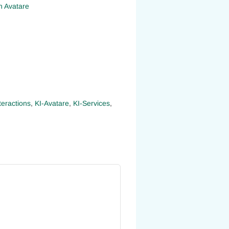
h Avatare
teractions
,
KI-Avatare
,
KI-Services
,