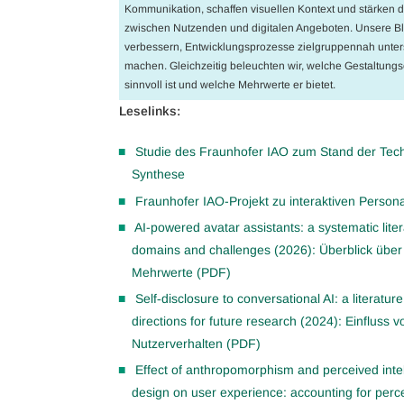
Kommunikation, schaffen visuellen Kontext und stärken 
zwischen Nutzenden und digitalen Angeboten. Unsere Blo
verbessern, Entwicklungsprozesse zielgruppennah unter
machen. Gleichzeitig beleuchten wir, welche Gestaltungso
sinnvoll ist und welche Mehrwerte er bietet.
Leselinks:
Studie des Fraunhofer IAO zum Stand der Techn
Synthese
Fraunhofer IAO-Projekt zu interaktiven Persona
AI-powered avatar assistants: a systematic liter
domains and challenges (2026): Überblick über
Mehrwerte (PDF)
Self‑disclosure to conversational AI: a literat
directions for future research (2024): Einfluss 
Nutzerverhalten (PDF)
Effect of anthropomorphism and perceived intell
design on user experience: accounting for perc