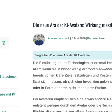
Die neue Ära der KI-Avatare: Wirkung mes
Alexander Noack
| 6. Mai 2026 |
Kommentare
Blogreihe »Die neue Ära der KI Avatare«
Die Einführung neuer Technologien ist erstmal imm
allem wenn sie in bisher wenig erprobten Anwendu
bereits vorher klare Ziele festzulegen und Kosten 
itätscheck
lässt sich messen, ob sich eine Investition gelohnt
oder in Form anderer, nicht-monetärer Effekte.
are mit KI
Bei Avataren empfiehlt sich eine etwas andere R
entsteht weniger durch den Avatar oder die Techn
Effekte, die er auslöst, vor allem durch seine soz
 als