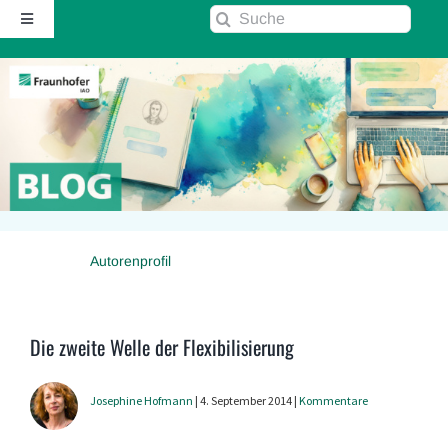
Zum
Suche
Toggle
Inhalt
nach:
Navigation
springen
Startseite
Über diesen Blog
Kontakt
Autorenprofil
Kommentarrichtlinie
RSS
Die zweite Welle der Flexibilisierung
Fraunhofer IAO ↗
Josephine Hofmann
| 4. September 2014 |
Kommentare