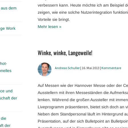
verbessern kann. Heute möchte ich am Beispiel 
n aus dem
zeigen, wie eine solche Nutzerintegration funktio
Vorteile sie bringt.
Mehr lesen »
edge Work
Winke, winke, Langeweile!
hot-
Andreas Schuller
| 16. Mai 2013 |
Kommentare
onelles
Auf Messen wie der Hannover Messe oder der 
ice und
Ausstellern mit ihren Messeständen die Aufmerks
schaft der
lenken. Während die großen Aussteller mit im
Liveprogramm präsentieren, bietet sich doch an vi
Neben dem Standpersonal läuft im Hintergrund au
 die
Präsentation, auf der sich Bulletpoint an Bulletpoi
ft der