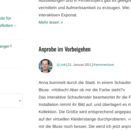
Ausstellungen und in Firmenfoyers gibt es geeig
vermitteln und Aufmerksamkeit zu erzeugen. Wie 
interaktiven Exponat.
de für
Mehr lesen »
flotten –
anger?
Anprobe im Vorbeigehen
Jj Link
| 21. Januar 2011 |
Kommentare
Anna bummelt durch die Stadt. In einem Schaufenste
Bluse. »Hübsch! Aber ob mir die Farbe steht?«
Das interaktive Schaufenster beantwortet ihr die
Installation nimmt ihr Bild auf, und überlagert es 
Kollektion. Die Größe wird entsprechend angepas
auf der virtuellen Kleiderstange durchprobieren. »
mir die Bluse noch besser. Die werd ich jetzt anpro