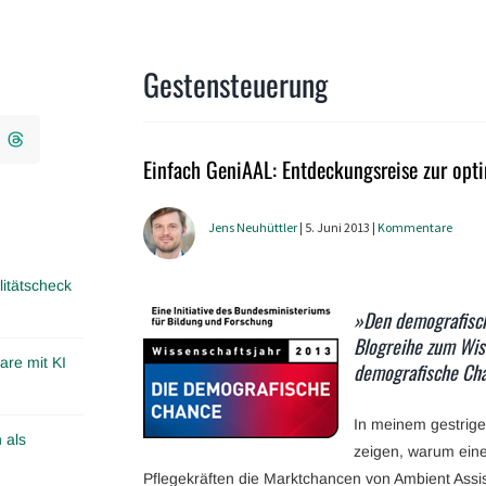
Gestensteuerung
Einfach GeniAAL: Entdeckungsreise zur op
Jens Neuhüttler
| 5. Juni 2013 |
Kommentare
itätscheck
»Den demografisch
Blogreihe zum Wis
are mit KI
demografische Ch
In meinem gestrige
 als
zeigen, warum eine
Pflegekräften die Marktchancen von Ambient Assi