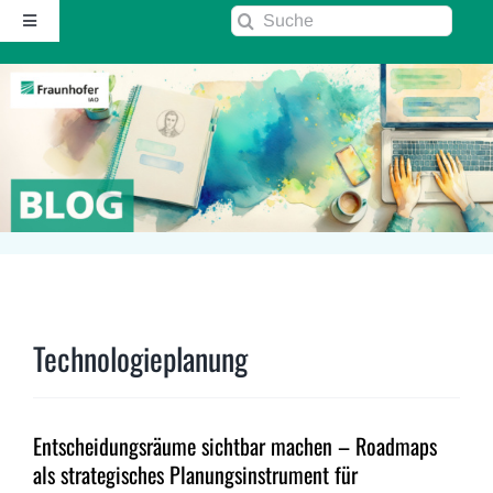
Zum
Suche
Toggle
Inhalt
nach:
Navigation
springen
Startseite
Über diesen Blog
Kontakt
Kommentarrichtlinie
Technologieplanung
RSS
Entscheidungsräume sichtbar machen – Roadmaps
Fraunhofer IAO ↗
als strategisches Planungsinstrument für