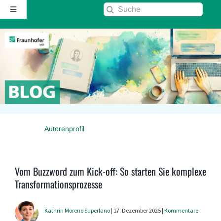
Zum
Suche
Toggle
Inhalt
nach:
Navigation
springen
Startseite
Über diesen Blog
Kontakt
Autorenprofil
Kommentarrichtlinie
RSS
Vom Buzzword zum Kick-off: So starten Sie komplexe
Transformationsprozesse
Fraunhofer IAO ↗
Kathrin Moreno Superlano
| 17. Dezember 2025 |
Kommentare