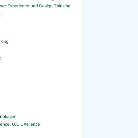
er Experience und Design Thinking
.
nking
:
nologien
ience
,
UX
,
UXellence