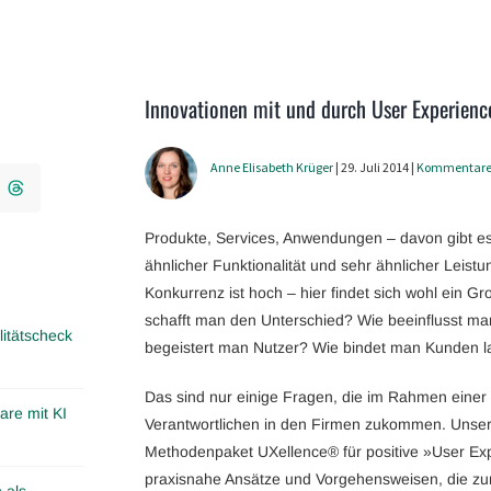
Innovationen mit und durch User Experienc
Anne Elisabeth Krüger
| 29. Juli 2014 |
Kommentar
Produkte, Services, Anwendungen – davon gibt es 
ähnlicher Funktionalität und sehr ähnlicher Leistun
Konkurrenz ist hoch – hier findet sich wohl ein G
schafft man den Unterschied? Wie beeinflusst m
itätscheck
begeistert man Nutzer? Wie bindet man Kunden la
Das sind nur einige Fragen, die im Rahmen einer 
are mit KI
Verantwortlichen in den Firmen zukommen. Unser E
Methodenpaket UXellence® für positive »User Exp
praxisnahe Ansätze und Vorgehensweisen, die zu
 als