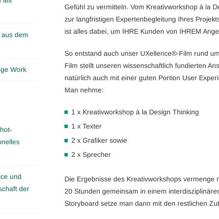
Gefühl zu vermitteln. Vom Kreativworkshop à la De
zur langfristigen Expertenbegleitung Ihres Projekt
ist alles dabei, um IHRE Kunden von IHREM Ange
n aus dem
So entstand auch unser UXellence®-Film rund u
Film stellt unseren wissenschaftlich fundierten An
edge Work
natürlich auch mit einer guten Portion User Exper
Man nehme:
1 x Kreativworkshop à la Design Thinking
1 x Texter
hot-
2 x Grafiker sowie
onelles
2 x Sprecher
ice und
Die Ergebnisse des Kreativworkshops vermenge ma
schaft der
20 Stunden gemeinsam in einem interdisziplinäre
Storyboard setze man dann mit den restlichen Zu