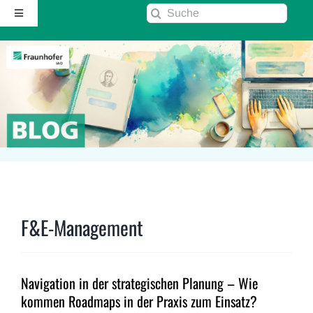
Zum
Suche
Toggle
Inhalt
nach:
Navigation
springen
Startseite
Über diesen Blog
Kontakt
Kommentarrichtlinie
F&E-Management
RSS
Navigation in der strategischen Planung – Wie
Fraunhofer IAO ↗
kommen Roadmaps in der Praxis zum Einsatz?