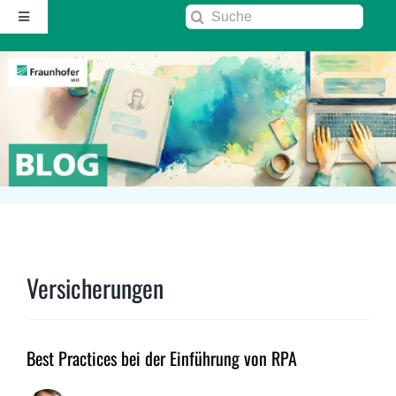
Zum
Suche
Toggle
Inhalt
nach:
Navigation
springen
Startseite
Über diesen Blog
Kontakt
Kommentarrichtlinie
Versicherungen
RSS
Best Practices bei der Einführung von RPA
Fraunhofer IAO ↗