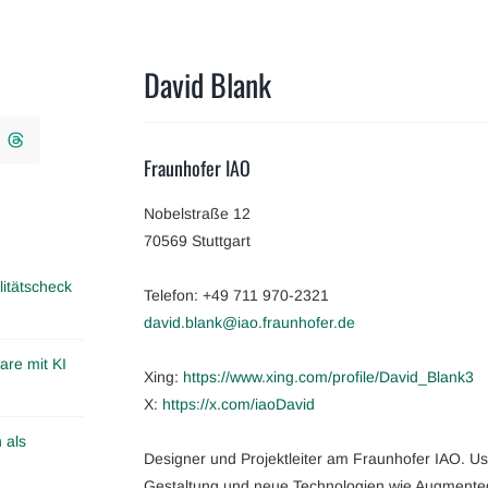
David Blank
Fraunhofer IAO
Nobelstraße 12
70569 Stuttgart
itätscheck
Telefon: +49 711 970-2321
david.blank@iao.fraunhofer.de
are mit KI
Xing:
https://www.xing.com/profile/David_Blank3
X:
https://x.com/iaoDavid
 als
Designer und Projektleiter am Fraunhofer IAO. Us
Gestaltung und neue Technologien wie Augmented 