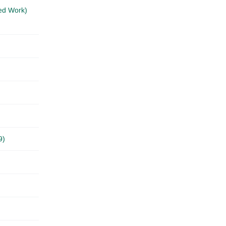
ed Work)
9)