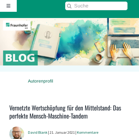
Zum
Suche
Toggle
Inhalt
nach:
Navigation
springen
Startseite
Über diesen Blog
Kontakt
Autorenprofil
Kommentarrichtlinie
RSS
Vernetzte Wertschöpfung für den Mittelstand: Das
perfekte Mensch-Maschine-Tandem
Fraunhofer IAO ↗
David Blank
| 21. Januar 2021 |
Kommentare