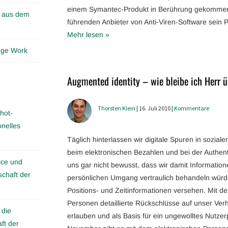
einem Symantec-Produkt in Berührung gekommen 
n aus dem
führenden Anbieter von Anti-Viren-Software sein P
Mehr lesen »
edge Work
Augmented identity – wie bleibe ich Herr ü
Thorsten Klein
| 16. Juli 2010 |
Kommentare
hot-
onelles
Täglich hinterlassen wir digitale Spuren in sozial
beim elektronischen Bezahlen und bei der Authent
ice und
uns gar nicht bewusst, dass wir damit Information
schaft der
persönlichen Umgang vertraulich behandeln würden
Positions- und Zeitinformationen versehen. Mit d
Personen detaillierte Rückschlüsse auf unser Ve
 die
erlauben und als Basis für ein ungewolltes Nutz
ft der