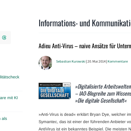
Informations- und Kommunikati
Adieu Anti-Virus – naive Ansätze für Unter
Sebastian Kurowski
| 20. Mai 2014 |
Kommentare
itätscheck
»Digitalisierte Arbeitswelte
– IAO-Blogreihe zum Wissens
are mit KI
»Die digitale Gesellschaft«
»Anti-Virus is dead« erklärt Bryan Dye, welcher i
 als
Symantec, das ist einer der führenden Anbieter v
AntiVirus ist ein bekanntes Beispiel. Die meisten 