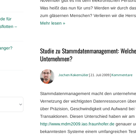
November gibt es mit dem elektronischen Person
Was heißt das nun für uns? Werden wir durch das
zum gläsernen Menschen? Verlieren wir die Herrsch
de für
Mehr lesen »
flotten –
anger?
Studie zu Stammdatenmanagement: Welche
Unternehmen?
Jochen Kokemüller
| 21. Juli 2009 |
Kommentare
Stammdatenmanagement macht den unternehmerisc
Vernetzung der wichtigsten Datenressourcen übe
über Präzision, Geschwindigkeit und Aufwand bei
Transaktionen. Diesen Unterschied haben wir am I
http://www.mdm2009.iao.fraunhofer.de
genauer u
bekanntesten Systeme einem umfangreichen Test