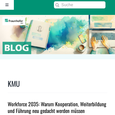
Zum
Suche
Toggle
Inhalt
nach:
Navigation
springen
Startseite
Über diesen Blog
Kontakt
Kommentarrichtlinie
KMU
RSS
Workforce 2035: Warum Kooperation, Weiterbildung
Fraunhofer IAO ↗
und Führung neu gedacht werden müssen