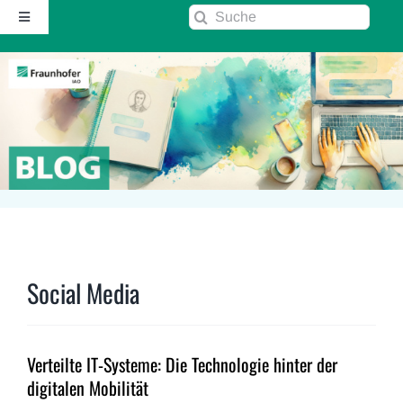
Zum
Suche
Toggle
Inhalt
nach:
Navigation
springen
Startseite
Über diesen Blog
Kontakt
Kommentarrichtlinie
Social Media
RSS
Verteilte IT-Systeme: Die Technologie hinter der
Fraunhofer IAO ↗
digitalen Mobilität