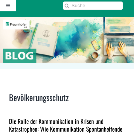
Zum
Suche
Toggle
Inhalt
nach:
Navigation
springen
Startseite
Über diesen Blog
Kontakt
Kommentarrichtlinie
Bevölkerungsschutz
RSS
Die Rolle der Kommunikation in Krisen und
Fraunhofer IAO ↗
Katastrophen: Wie Kommunikation Spontanhelfende