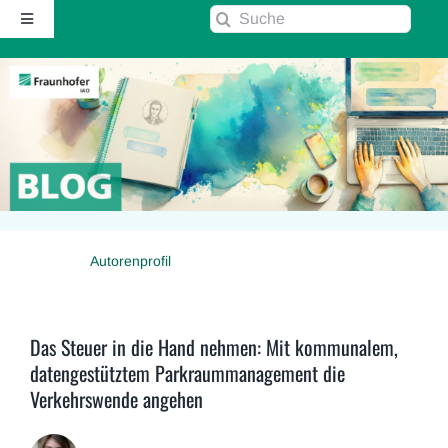
Zum
Suche
Toggle
Inhalt
nach:
Navigation
springen
Startseite
Über diesen Blog
Kontakt
Autorenprofil
Kommentarrichtlinie
RSS
Das Steuer in die Hand nehmen: Mit kommunalem,
datengestütztem Parkraummanagement die
Verkehrswende angehen
Fraunhofer IAO ↗