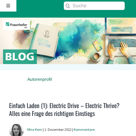
Zum
Suche
Toggle
Inhalt
nach:
Navigation
springen
Startseite
Über diesen Blog
Kontakt
Autorenprofil
Kommentarrichtlinie
RSS
Einfach Laden (1): Electric Drive – Electric Thrive?
Alles eine Frage des richtigen Einstiegs
Fraunhofer IAO ↗
Mira Kern
| 1. Dezember 2022 |
Kommentare