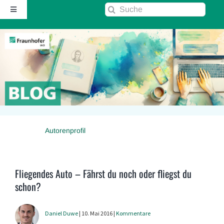
Zum
Suche
Toggle
Inhalt
nach:
Navigation
springen
Startseite
Über diesen Blog
Kontakt
Autorenprofil
Kommentarrichtlinie
RSS
Fliegendes Auto – Fährst du noch oder fliegst du
schon?
Fraunhofer IAO ↗
Daniel Duwe
| 10. Mai 2016 |
Kommentare