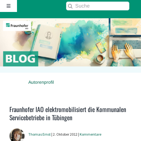
Zum
Suche
Toggle
Inhalt
nach:
Navigation
springen
Startseite
Über diesen Blog
Kontakt
Autorenprofil
Kommentarrichtlinie
RSS
Fraunhofer IAO elektromobilisiert die Kommunalen
Servicebetriebe in Tübingen
Fraunhofer IAO ↗
Thomas Ernst
| 2. Oktober 2012 |
Kommentare