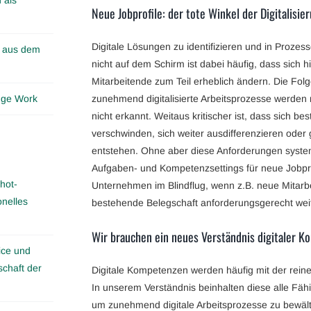
Neue Jobprofile: der tote Winkel der Digitalisie
Digitale Lösungen zu identifizieren und in Prozes
n aus dem
nicht auf dem Schirm ist dabei häufig, dass sich 
Mitarbeitende zum Teil erheblich ändern. Die Fo
edge Work
zunehmend digitalisierte Arbeitsprozesse werden m
nicht erkannt. Weitaus kritischer ist, dass sich b
verschwinden, sich weiter ausdifferenzieren oder 
entstehen. Ohne aber diese Anforderungen systema
Aufgaben- und Kompetenzsettings für neue Jobpro
hot-
Unternehmen im Blindflug, wenn z.B. neue Mitarbe
onelles
bestehende Belegschaft anforderungsgerecht weit
Wir brauchen ein neues Verständnis digitaler 
ice und
schaft der
Digitale Kompetenzen werden häufig mit der rein
In unserem Verständnis beinhalten diese alle Fähi
um zunehmend digitale Arbeitsprozesse zu bewält