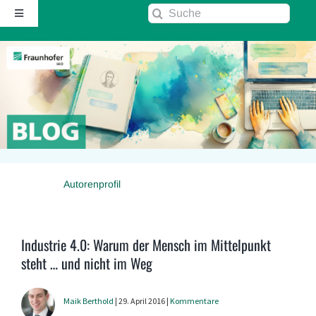
Zum
Suche
Toggle
Inhalt
nach:
Navigation
springen
Startseite
Über diesen Blog
Kontakt
Autorenprofil
Kommentarrichtlinie
RSS
Industrie 4.0: Warum der Mensch im Mittelpunkt
steht … und nicht im Weg
Fraunhofer IAO ↗
Maik Berthold
| 29. April 2016 |
Kommentare