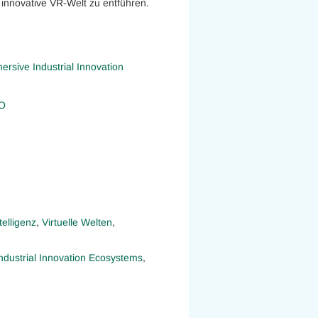
 innovative VR-Welt zu entführen.
rsive Industrial Innovation
AO
telligenz
,
Virtuelle Welten
,
dustrial Innovation Ecosystems
,