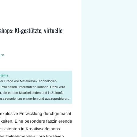
ops: KI-gestützte, virtuelle
re
stems
der Frage wie Metaverse-Technologien
ng-Prozessen unterstützen können. Dazu wird
, die es den Mitarbeitenden und in Zukunft
onsszenarien zu entwerfen und auszuprobieren.
ne explosive Entwicklung durchgemacht
keiten. Eine besonders faszinierende
 Assistenten in Kreativworkshops.
en Teilnehmenden, ihre kreativen