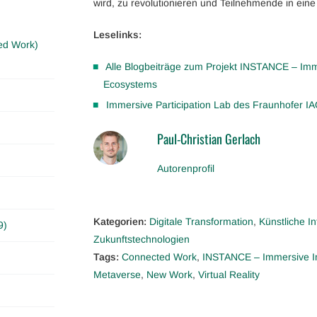
wird, zu revolutionieren und Teilnehmende in eine
Leselinks:
ed Work)
Alle Blogbeiträge zum Projekt INSTANCE – Imme
Ecosystems
Immersive Participation Lab des Fraunhofer I
Paul-Christian Gerlach
Autorenprofil
Kategorien:
Digitale Transformation
,
Künstliche In
9)
Zukunftstechnologien
Tags:
Connected Work
,
INSTANCE – Immersive In
Metaverse
,
New Work
,
Virtual Reality