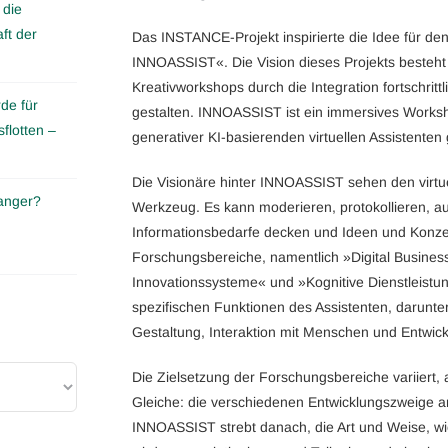
 die
ft der
Das INSTANCE-Projekt inspirierte die Idee für d
INNOASSIST«. Die Vision dieses Projekts besteht 
Kreativworkshops durch die Integration fortschritt
de für
gestalten. INNOASSIST ist ein immersives Works
flotten –
generativer KI-basierenden virtuellen Assistenten g
Die Visionäre hinter INNOASSIST sehen den virtuel
anger?
Werkzeug. Es kann moderieren, protokollieren, au
Informationsbedarfe decken und Ideen und Konzep
Forschungsbereiche, namentlich »Digital Business
Innovationssysteme« und »Kognitive Dienstleist
spezifischen Funktionen des Assistenten, darunt
Gestaltung, Interaktion mit Menschen und Entwic
Die Zielsetzung der Forschungsbereiche variiert, 
Gleiche: die verschiedenen Entwicklungszweige
INNOASSIST strebt danach, die Art und Weise, wie