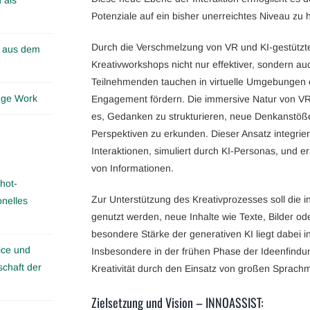
Potenziale auf ein bisher unerreichtes Niveau zu 
Durch die Verschmelzung von VR und KI-gestützt
n aus dem
Kreativworkshops nicht nur effektiver, sondern au
Teilnehmenden tauchen in virtuelle Umgebungen ein
edge Work
Engagement fördern. Die immersive Natur von VR 
es, Gedanken zu strukturieren, neue Denkanstöße
Perspektiven zu erkunden. Dieser Ansatz integri
Interaktionen, simuliert durch KI-Personas, und 
von Informationen.
hot-
Zur Unterstützung des Kreativprozesses soll die i
onelles
genutzt werden, neue Inhalte wie Texte, Bilder o
besondere Stärke der generativen KI liegt dabei in 
ice und
Insbesondere in der frühen Phase der Ideenfindu
schaft der
Kreativität durch den Einsatz von großen Sprachm
Zielsetzung und Vision – INNOASSIST: