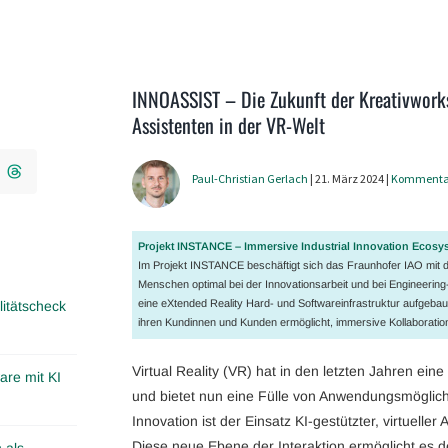
INNOASSIST – Die Zukunft der Kreativworksh
Assistenten in der VR-Welt
Paul-Christian Gerlach
| 21. März 2024 |
Kommenta
Projekt INSTANCE – Immersive Industrial Innovation Ecosy
Im Projekt INSTANCE beschäftigt sich das Fraunhofer IAO mit 
Menschen optimal bei der Innovationsarbeit und bei Engineeri
eine eXtended Reality Hard- und Softwareinfrastruktur aufgebaut
itätscheck
ihren Kundinnen und Kunden ermöglicht, immersive Kollaborati
Virtual Reality (VR) hat in den letzten Jahren ei
are mit KI
und bietet nun eine Fülle von Anwendungsmöglich
Innovation ist der Einsatz KI-gestützter, virtueller
Diese neue Ebene der Interaktion ermöglicht es d
 als