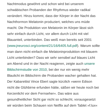
Nachtmodus gewöhnt und schon wird bei unserem
schwäbischen Probanden der Rhythmus wieder radikal
verändert. Hinzu kommt, dass der Körper in der Nacht das
Nachthormon Melatonin produziert, welches uns müde
macht. Die Produktion von Melatonin im Körper lässt sich
sehr einfach durch Licht, vor allem durch Licht mit viel
Blauanteil, unterbinden. Das weiß man bereits seit 2001
(
www.jneurosci.org/content/21/16/6405.full.pdf
). Warum sollte
man dann nicht einfach die Melatoninproduktion mit blauem
Licht unterbinden? Dass wir sehr sensibel auf blaues Licht
am Abend und in der Nacht reagieren, zeigte auch
unsere
Bildschirmstudie von 2010
, bei der nur ein wenig mehr
Blaulicht im Bildschirm die Probanden wacher gehalten hat.
Der Kabarettist Vince Ebert sagte kürzlich »wenn Edison
nicht die Glühbirne erfunden hätte, säßen wir heute noch bei
Kerzenlicht vor dem Fernseher«. Das wäre aus
gesundheitlicher Sicht gar nicht so schlecht, vorausgesetzt
wir würden beim Schauen von Netflix auf dem Tablet »f.lux«