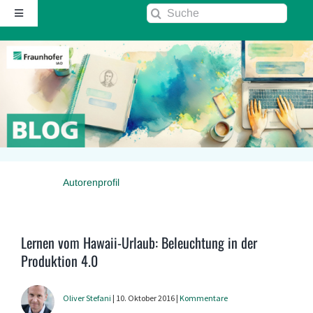
Zum
Suche
Toggle
Inhalt
nach:
Navigation
springen
Startseite
Über diesen Blog
Kontakt
Autorenprofil
Kommentarrichtlinie
RSS
Lernen vom Hawaii-Urlaub: Beleuchtung in der
Produktion 4.0
Fraunhofer IAO ↗
Oliver Stefani
| 10. Oktober 2016 |
Kommentare