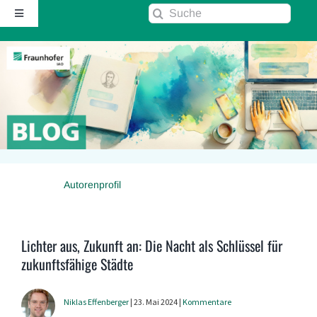
Zum
Suche
Toggle
Inhalt
nach:
Navigation
springen
Startseite
Über diesen Blog
Kontakt
Autorenprofil
Kommentarrichtlinie
RSS
Lichter aus, Zukunft an: Die Nacht als Schlüssel für
zukunftsfähige Städte
Fraunhofer IAO ↗
Niklas Effenberger
| 23. Mai 2024 |
Kommentare