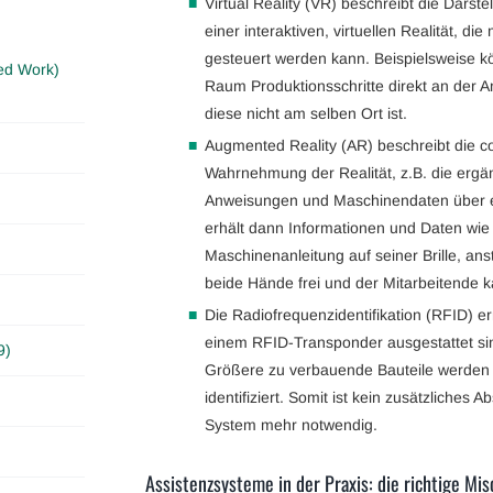
Virtual Reality (VR) beschreibt die Dars
einer interaktiven, virtuellen Realität, di
gesteuert werden kann. Beispielsweise kö
ed Work)
Raum Produktionsschritte direkt an der 
diese nicht am selben Ort ist.
Augmented Reality (AR) beschreibt die co
Wahrnehmung der Realität, z.B. die ergän
Anweisungen und Maschinendaten über ei
erhält dann Informationen und Daten wie 
Maschinenanleitung auf seiner Brille, ans
beide Hände frei und der Mitarbeitende k
Die Radiofrequenzidentifikation (RFID) er
einem RFID-Transponder ausgestattet sind,
9)
Größere zu verbauende Bauteile werden 
identifiziert. Somit ist kein zusätzliches
System mehr notwendig.
Assistenzsysteme in der Praxis: die richtige Mi