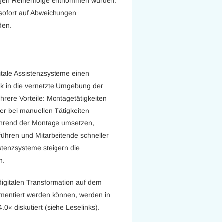
chtigen Reihenfolge entnommen wurden.
sofort auf Abweichungen
den.
gitale Assistenzsysteme einen
rk in die vernetzte Umgebung der
hrere Vorteile: Montagetätigkeiten
er bei manuellen Tätigkeiten
ährend der Montage umsetzen,
ühren und Mitarbeitende schneller
stenzsysteme steigern die
n.
digitalen Transformation auf dem
ementiert werden können, werden in
0« diskutiert (siehe Leselinks).