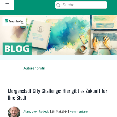
Zum
Suche
Toggle
Inhalt
nach:
Navigation
springen
Startseite
Über diesen Blog
Kontakt
Autorenprofil
Kommentarrichtlinie
RSS
Morgenstadt City Challenge: Hier gibt es Zukunft für
Ihre Stadt
Fraunhofer IAO ↗
Alanus von Radecki
| 28. Mai 2014 |
Kommentare