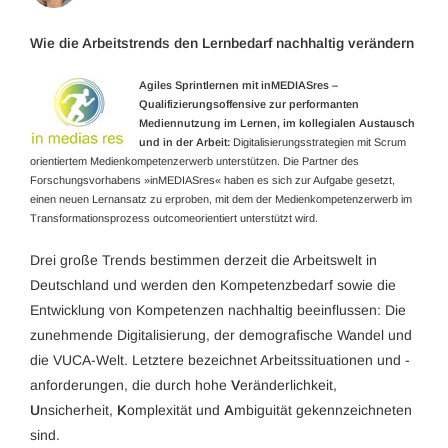
Wie die Arbeitstrends den Lernbedarf nachhaltig verändern
Agiles Sprintlernen mit inMEDIASres –
Qualifizierungsoffensive zur performanten
Mediennutzung im Lernen, im kollegialen Austausch
und in der Arbeit:
Digitalisierungsstrategien mit Scrum
orientiertem Medienkompetenzerwerb unterstützen. Die Partner des
Forschungsvorhabens »inMEDIASres« haben es sich zur Aufgabe gesetzt,
einen neuen Lernansatz zu erproben, mit dem der Medienkompetenzerwerb im
Transformationsprozess outcomeorientiert unterstützt wird.
Drei große Trends bestimmen derzeit die Arbeitswelt in
Deutschland und werden den Kompetenzbedarf sowie die
Entwicklung von Kompetenzen nachhaltig beeinflussen: Die
zunehmende Digitalisierung, der demografische Wandel und
die VUCA-Welt. Letztere bezeichnet Arbeitssituationen und -
anforderungen, die durch hohe
V
eränderlichkeit,
U
nsicherheit,
K
omplexität und
A
mbiguität gekennzeichneten
sind.