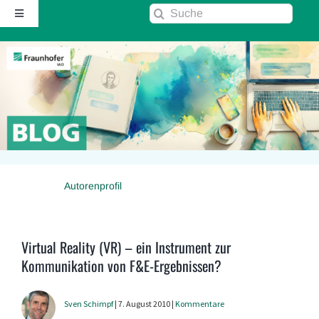
Zum
Suche
Toggle
Inhalt
nach:
Navigation
springen
Startseite
Über diesen Blog
Kontakt
Autorenprofil
Kommentarrichtlinie
RSS
Virtual Reality (VR) – ein Instrument zur
Kommunikation von F&E-Ergebnissen?
Fraunhofer IAO ↗
Sven Schimpf
| 7. August 2010 |
Kommentare