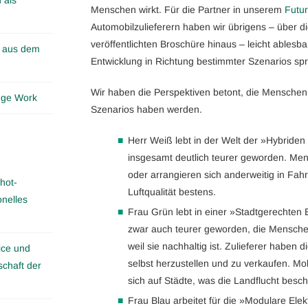
Menschen wirkt. Für die Partner in unserem
Futu
Automobilzulieferern haben wir übrigens – über di
veröffentlichten Broschüre hinaus – leicht ablesbar
n aus dem
Entwicklung in Richtung bestimmter Szenarios sp
Wir haben die Perspektiven betont, die Menschen 
edge Work
Szenarios haben werden.
Herr Weiß lebt in der Welt der »Hybriden E
insgesamt deutlich teurer geworden. Me
oder arrangieren sich anderweitig in Fahr
hot-
Luftqualität bestens.
onelles
Frau Grün lebt in einer »Stadtgerechten El
zwar auch teurer geworden, die Menschen
weil sie nachhaltig ist. Zulieferer haben
ice und
selbst herzustellen und zu verkaufen. Mob
schaft der
sich auf Städte, was die Landflucht besch
Frau Blau arbeitet für die »Modulare Elekt