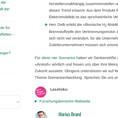
 die
herstellerunabhängig zusammenstellen wi
ft der
diesen Trend erkannt. Aus dem Produkt A
Elektromobilität ist das sprichwörtliche V
Herr Gelb erlebt die »Bionische H
-Mobili
2
de für
Brennstoffzelle den Verbrennungsmotor a
flotten –
sich nicht viel verändert, für die Untern
Zulieferunternehmen müssen sich umorie
anger?
Für
diese vier Szenarios
haben wir Denkanstöße g
»Anstoß« wörtlich und freuen uns über Ihre Meinu
Zukunft aussieht. Übrigens unterstützen wir au
Thema Szenarioentwicklung. Sprechen Sie uns a
Leselinks:
Forschungsbereichs-Webseite
Marius Brand