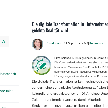
Die digitale Transformation in Unternehme
gelebte Realität wird
Claudia Ricci
| 21. September 2020 |
Kommentare
First-Science-KIT: Blogreihe zum Coron
Die Coronakrise fordert von uns allen ganz
beruflichen Miteinander. Das Fraunhofer IAO ha
schnell anwendbare Praxistipps weitergeben, g
itätscheck
Lösungswege während und aus der Krise aufz
Die digitale Transformation ist kein technologis
sondern eine dynamische Veränderung auf allen
are mit KI
kulturelle und organisatorische »DNA« eines Unte
Zukunft transformiert werden, damit Mitarbeiten
Strukturen umsetzen, vorantreiben und selber le
 als