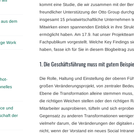
kommt eine Studie, die wir zusammen mit der Ber
freundlicher Unterstützung der Otto Group durch
insgesamt 15 privatwirtschaftliche Unternehmen t
n aus dem
Mitwirken einen spannenden Einblick in ihre Str
ermöglicht haben. Am 17.9. hat unser Projekttea
Fachpublikum vorgestellt. Welche Key Findings s
edge Work
haben, fasse ich für Sie in diesem Blogbeitrag z
1. Die Geschäftsführung muss mit gutem Beispi
Die Rolle, Haltung und Einstellung der oberen Fü
hot-
großen Veränderungsprojekt, von zentraler Bedeut
onelles
Ebene die Transformation alleine stemmen muss, a
die richtigen Weichen stellen oder den richtigen 
ice und
Mitarbeiter ausprobieren, tüfteln und sich erprob
schaft der
Gegensatz zu anderen Transformationen weniger
vielmehr darum, die Veränderungen der digitalen A
nicht, wenn der Vorstand ein neues Social Intranet